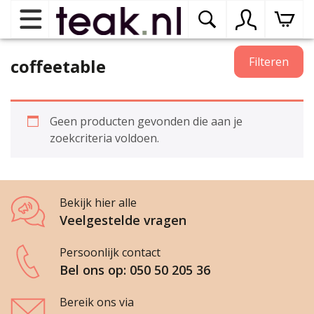
Home
Filteren
coffeetable
Teak tuinmeubelen
op
Geen producten gevonden die aan je
dr
zoekcriteria voldoen.
me
Teak binnenmeubelen
op
dr
me
Bekijk hier alle
Teak woonprogramma’s
op
Veelgestelde vragen
dr
me
Teak onderhoudsproducten
Persoonlijk contact
op
binnenmeubelen
Bel ons op: 050 50 205 36
dr
me
Contact
Bereik ons via