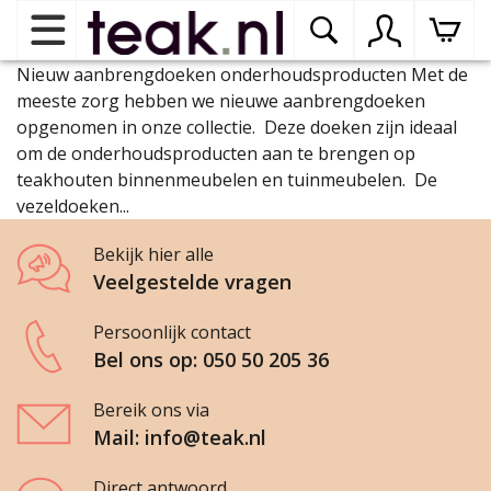
Nieuw aanbrengdoeken onderhoudsproducten Met de
Home
meeste zorg hebben we nieuwe aanbrengdoeken
opgenomen in onze collectie. Deze doeken zijn ideaal
om de onderhoudsproducten aan te brengen op
Teak tuinmeubelen
op
teakhouten binnenmeubelen en tuinmeubelen. De
dr
vezeldoeken...
me
Teak binnenmeubelen
op
Bekijk hier alle
dr
Veelgestelde vragen
me
Teak woonprogramma’s
op
Persoonlijk contact
dr
Bel ons op: 050 50 205 36
me
Teak onderhoudsproducten
op
binnenmeubelen
Bereik ons via
dr
Mail: info@teak.nl
me
Contact
Direct antwoord