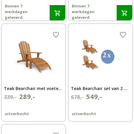
prijs
prijs
prijs
prijs
Binnen 7
Binnen 7
was:
is:
was:
is:
Wenslijst
werkdagen
werkdagen
€699,-.
€499,-.
€1.398,-.
€899,-.
geleverd.
geleverd.
Mijn account
Teak Bearchair met voetenbank
Teak Bearchair set van 2 met voetenbank
289,-
549,-
Oorspronkelijke
Huidige
Oorspronkelijke
Huidige
339,-
678,-
prijs
prijs
prijs
prijs
was:
is:
was:
is:
uitverkocht
uitverkocht
€339,-.
€289,-.
€678,-.
€549,-.