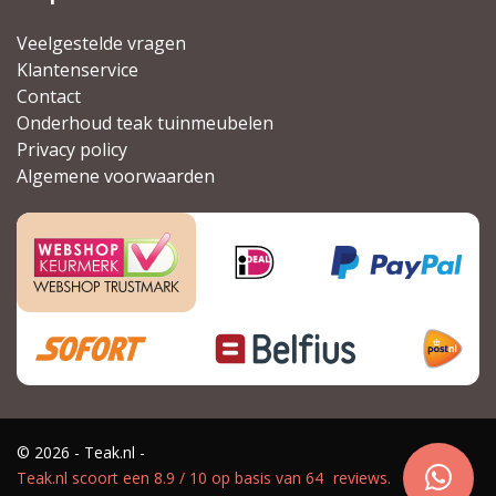
Veelgestelde vragen
Klantenservice
Contact
Onderhoud teak tuinmeubelen
Privacy policy
Algemene voorwaarden
© 2026 - Teak.nl -
Teak.nl
scoort een
8.9
/
10
op basis van
64
reviews.