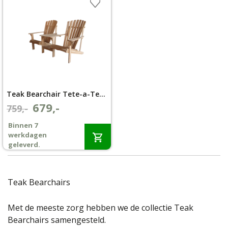
Teak Bearchair Tete-a-Tete Tuinbank
679,-
Oorspronkelijke
Huidige
759,-
prijs
prijs
Binnen 7
was:
is:
werkdagen
€759,-.
€679,-.
geleverd.
Teak Bearchairs
Met de meeste zorg hebben we de collectie Teak
Bearchairs samengesteld.