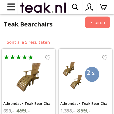
Home
Filteren
Teak Bearchairs
Teak tuinmeubelen
op
Toont alle 5 resultaten
dr
me
Teak binnenmeubelen
op
dr
me
Teak woonprogramma’s
op
dr
me
Teak onderhoudsproducten
op
binnenmeubelen
dr
Adirondack Teak Bear Chair
Adirondack Teak Bear Chair set van 2
me
Contact
499,-
899,-
Oorspronkelijke
Huidige
Oorspronkelijke
Huidige
699,-
1.398,-