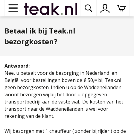
Home
Betaal ik bij Teak.nl
bezorgkosten?
Teak tuinmeubelen
op
dr
me
Teak binnenmeubelen
Antwoord:
op
Nee, u betaalt voor de bezorging in Nederland en
dr
België voor bestellingen boven de € 50,= bij Teak.nl
me
Teak woonprogramma’s
geen bezorgkosten. Indien u op de Waddeneilanden
op
woont bezorgen wij bij het door u opgegeven
dr
transportbedrijf aan de vaste wal. De kosten van het
me
Teak onderhoudsproducten
transport naar de Waddeneilanden is wel voor
op
binnenmeubelen
rekening van de klant.
dr
me
Contact
Wij bezorgen met 1 chauffeur ( zonder bijrijder ) op de