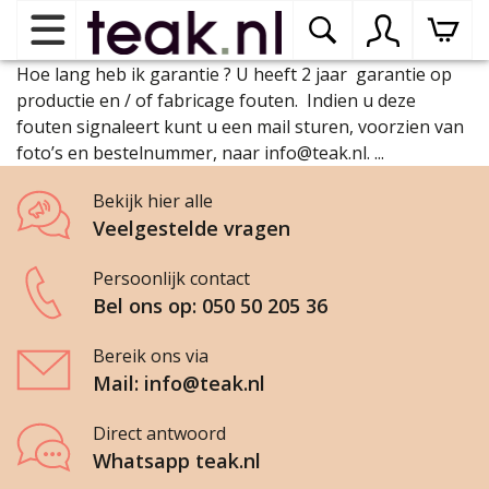
Hoe lang heb ik garantie ? U heeft 2 jaar garantie op
Home
productie en / of fabricage fouten. Indien u deze
fouten signaleert kunt u een mail sturen, voorzien van
foto’s en bestelnummer, naar info@teak.nl. ...
Teak tuinmeubelen
op
dr
Bekijk hier alle
me
Veelgestelde vragen
Teak binnenmeubelen
op
dr
Persoonlijk contact
me
Bel ons op: 050 50 205 36
Teak woonprogramma’s
op
dr
Bereik ons via
me
Mail: info@teak.nl
Teak onderhoudsproducten
op
binnenmeubelen
dr
Direct antwoord
me
Whatsapp teak.nl
Contact