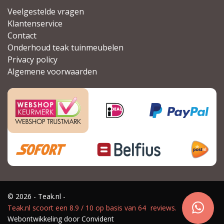
Veelgestelde vragen
Klantenservice
Contact
Onderhoud teak tuinmeubelen
Privacy policy
Algemene voorwaarden
© 2026 - Teak.nl -
Teak.nl
scoort een
8.9
/
10
op basis van
64
reviews.
Webontwikkeling door
Convident