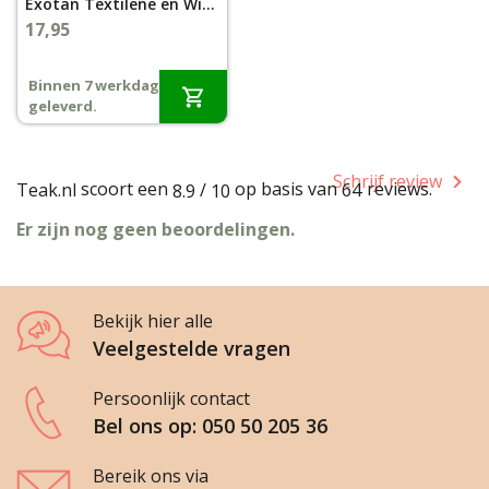
Exotan Textilene en Wicker Cleaner
17,95
Binnen 7 werkdagen
geleverd.
Schrijf review
scoort een
op basis van
reviews.
Teak.nl
/
64
8.9
10
Er zijn nog geen beoordelingen.
Bekijk hier alle
Veelgestelde vragen
Persoonlijk contact
Bel ons op: 050 50 205 36
Bereik ons via