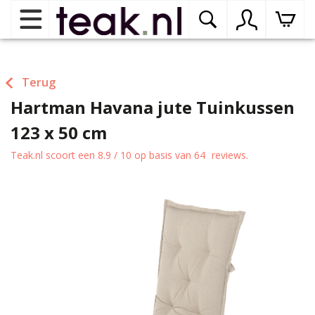
Home
Terug
Hartman Havana jute Tuinkussen
Teak tuinmeubelen
op
dr
123 x 50 cm
me
Teak binnenmeubelen
op
Teak.nl
scoort een
8.9
/
10
op basis van
64
reviews.
dr
me
Teak woonprogramma’s
op
dr
me
Teak onderhoudsproducten
op
binnenmeubelen
dr
me
Contact