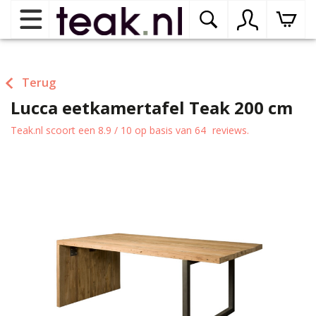
Home
Terug
Lucca eetkamertafel Teak 200 cm
Teak tuinmeubelen
op
dr
Teak.nl
scoort een
8.9
/
10
op basis van
64
reviews.
me
Teak binnenmeubelen
op
dr
me
Teak woonprogramma’s
op
dr
me
Teak onderhoudsproducten
op
binnenmeubelen
dr
me
Contact