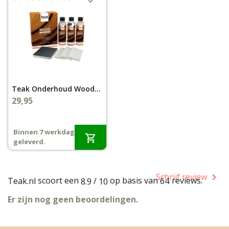
Teak Onderhoud Woodsealer set binnen compleet
29,95
Binnen 7 werkdagen
geleverd.
Schrijf review
scoort een
op basis van
reviews.
Teak.nl
/
64
8.9
10
Er zijn nog geen beoordelingen.