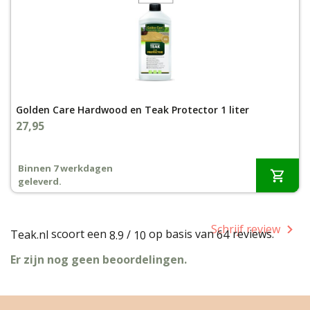
Golden Care Hardwood en Teak Protector 1 liter
27,95
Binnen 7 werkdagen
geleverd.
Schrijf review
scoort een
op basis van
reviews.
Teak.nl
/
64
8.9
10
Er zijn nog geen beoordelingen.