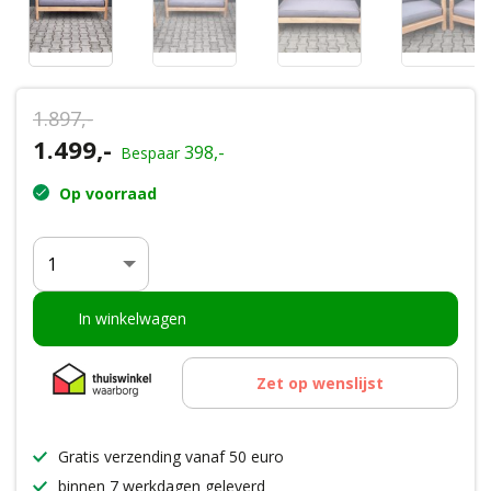
Wenslijst
Mijn account
1.897,-
Oorspronkelijke
1.499,-
Huidige
398,-
Bespaar
prijs
prijs
Op voorraad
was:
is:
€1.897,-.
€1.499,-.
Aantal
In winkelwagen
Zet op wenslijst
Gratis verzending vanaf 50 euro
binnen 7 werkdagen geleverd