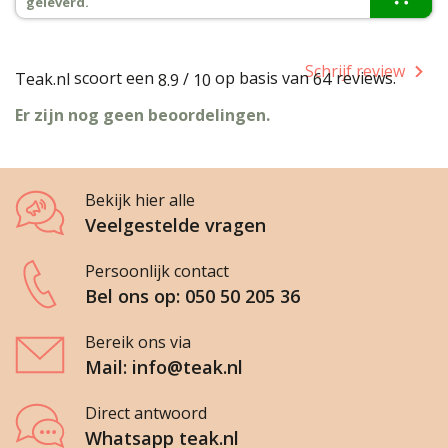
geleverd.
Schrijf review
scoort een
op basis van
reviews.
Teak.nl
/
64
8.9
10
Er zijn nog geen beoordelingen.
Bekijk hier alle
Veelgestelde vragen
Persoonlijk contact
Bel ons op: 050 50 205 36
Bereik ons via
Mail: info@teak.nl
Direct antwoord
Whatsapp teak.nl