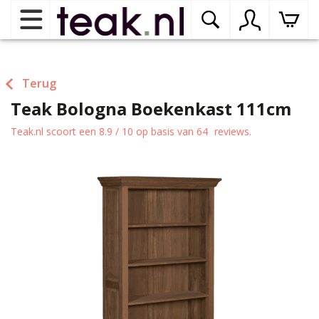
Home
Terug
Teak Bologna Boekenkast 111cm
Teak tuinmeubelen
op
dr
Teak.nl
scoort een
8.9
/
10
op basis van
64
reviews.
me
Teak binnenmeubelen
op
dr
me
Teak woonprogramma’s
op
dr
me
Teak onderhoudsproducten
op
binnenmeubelen
dr
me
Contact