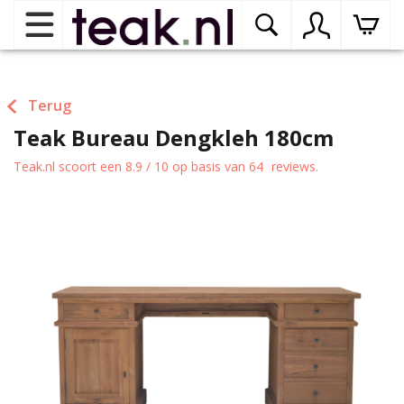
Home
Terug
Teak Bureau Dengkleh 180cm
Teak tuinmeubelen
op
dr
Teak.nl
scoort een
8.9
/
10
op basis van
64
reviews.
me
Teak binnenmeubelen
op
dr
me
Teak woonprogramma’s
op
dr
me
Teak onderhoudsproducten
op
binnenmeubelen
dr
me
Contact