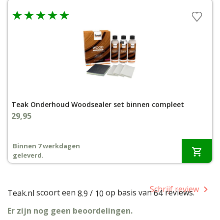
Teak Onderhoud Woodsealer set binnen compleet
29,95
Binnen 7 werkdagen
geleverd.
Schrijf review
scoort een
op basis van
reviews.
Teak.nl
/
64
8.9
10
Er zijn nog geen beoordelingen.