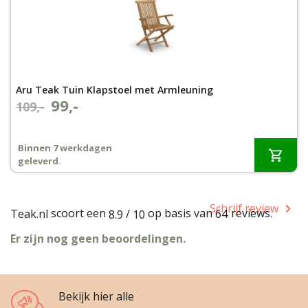
Aru Teak Tuin Klapstoel met Armleuning
99,-
Oorspronkelijke
Huidige
109,-
prijs
prijs
was:
is:
Binnen 7 werkdagen
€109,-.
€99,-.
geleverd.
Schrijf review
scoort een
op basis van
reviews.
Teak.nl
/
64
8.9
10
Er zijn nog geen beoordelingen.
Bekijk hier alle