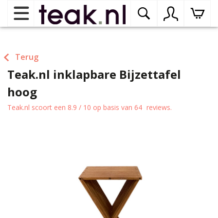
Home
Terug
Teak.nl inklapbare Bijzettafel
Teak tuinmeubelen
op
dr
hoog
me
Teak binnenmeubelen
op
Teak.nl
scoort een
8.9
/
10
op basis van
64
reviews.
dr
me
Teak woonprogramma’s
op
dr
me
Teak onderhoudsproducten
op
binnenmeubelen
dr
me
Contact