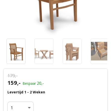
Wenslijst
Mijn account
179,-
Oorspronkelijke
159,-
Huidige
20,-
Bespaar
prijs
prijs
Levertijd 1 - 2 Weken
was:
is:
€179,-.
€159,-.
Aantal