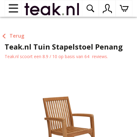
Home
Terug
Teak.nl Tuin Stapelstoel Penang
Teak tuinmeubelen
op
dr
Teak.nl
scoort een
8.9
/
10
op basis van
64
reviews.
me
Teak binnenmeubelen
op
dr
me
Teak woonprogramma’s
op
dr
me
Teak onderhoudsproducten
op
binnenmeubelen
dr
me
Contact