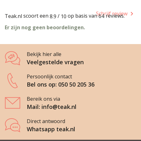
Schrijf review
scoort een
op basis van
reviews.
Teak.nl
/
64
8.9
10
Er zijn nog geen beoordelingen.
Bekijk hier alle
Veelgestelde vragen
Persoonlijk contact
Bel ons op: 050 50 205 36
Bereik ons via
Mail: info@teak.nl
Direct antwoord
Whatsapp teak.nl