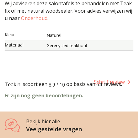
Wij adviseren deze salontafels te behandelen met Teak
fix of met natural woodsealer. Voor advies verwijzen wij
u naar
Onderhoud
.
Kleur
Naturel
Materiaal
Gerecycled teakhout
Schrijf review
scoort een
op basis van
reviews.
Teak.nl
/
64
8.9
10
Er zijn nog geen beoordelingen.
Bekijk hier alle
Veelgestelde vragen