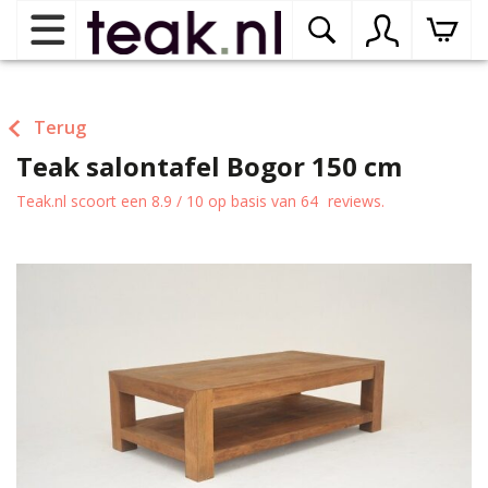
Home
Terug
Teak salontafel Bogor 150 cm
Teak tuinmeubelen
op
dr
Teak.nl
scoort een
8.9
/
10
op basis van
64
reviews.
me
Teak binnenmeubelen
op
dr
me
Teak woonprogramma’s
op
dr
me
Teak onderhoudsproducten
op
binnenmeubelen
dr
me
Contact