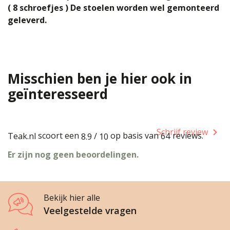
( 8 schroefjes ) De stoelen worden wel gemonteerd
geleverd.
Misschien ben je hier ook in
geïnteresseerd
Schrijf review
scoort een
op basis van
reviews.
Teak.nl
/
64
8.9
10
Er zijn nog geen beoordelingen.
Bekijk hier alle
Veelgestelde vragen