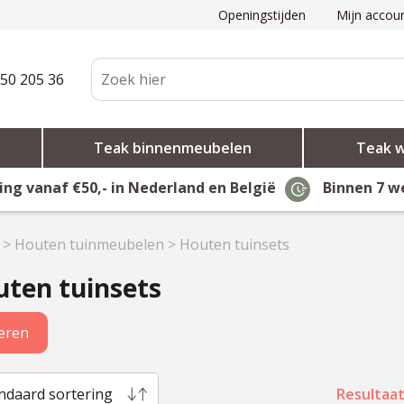
Openingstijden
Mijn accou
50 205 36
Teak binnenmeubelen
Teak 
ing vanaf €50,- in Nederland en België
Binnen 7 w
>
Houten tuinmeubelen
>
Houten tuinsets
ten tuinsets
teren
ndaard sortering
Resultaat