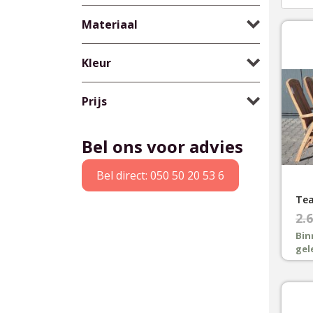
Materiaal
Kleur
Prijs
Bel ons voor advies
Bel direct: 050 50 20 53 6
Oor
Hui
2.6
pri
pri
Bin
gel
was
is:
€2.
€2.