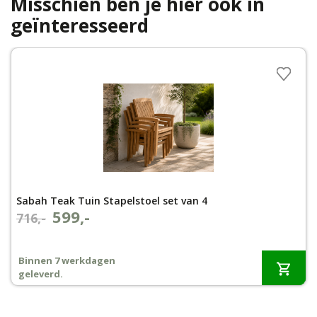
Misschien ben je hier ook in
geïnteresseerd
Sabah Teak Tuin Stapelstoel set van 4
599,-
Oorspronkelijke
Huidige
716,-
prijs
prijs
was:
is:
Binnen 7 werkdagen
€716,-.
€599,-.
geleverd.