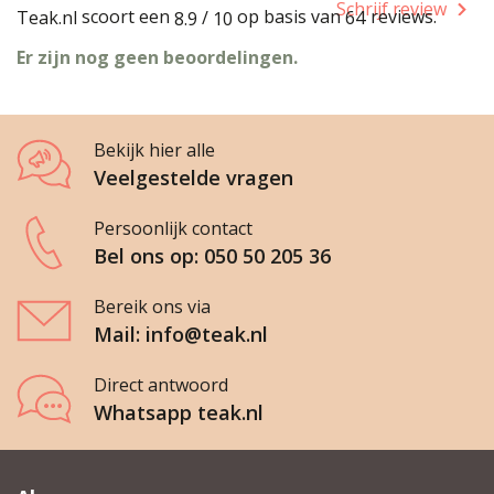
Schrijf review
scoort een
op basis van
reviews.
Teak.nl
/
64
8.9
10
Er zijn nog geen beoordelingen.
Bekijk hier alle
Veelgestelde vragen
Persoonlijk contact
Bel ons op: 050 50 205 36
Bereik ons via
Mail: info@teak.nl
Direct antwoord
Whatsapp teak.nl