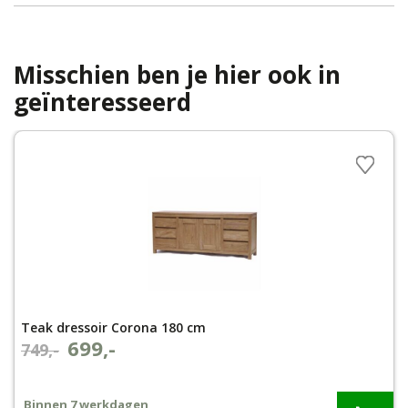
Misschien ben je hier ook in
geïnteresseerd
Teak dressoir Corona 180 cm
699,-
Oorspronkelijke
Huidige
749,-
prijs
prijs
was:
is:
Binnen 7 werkdagen