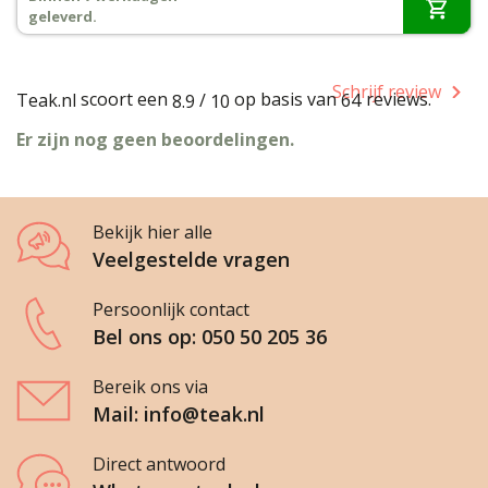
€749,-.
€699,-.
geleverd.
Schrijf review
scoort een
op basis van
reviews.
Teak.nl
/
64
8.9
10
Er zijn nog geen beoordelingen.
Bekijk hier alle
Veelgestelde vragen
Persoonlijk contact
Bel ons op: 050 50 205 36
Bereik ons via
Mail: info@teak.nl
Direct antwoord