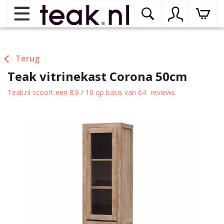
Home
Terug
Teak vitrinekast Corona 50cm
Teak tuinmeubelen
op
dr
Teak.nl
scoort een
8.9
/
10
op basis van
64
reviews.
me
Teak binnenmeubelen
op
dr
me
Teak woonprogramma’s
op
dr
me
Teak onderhoudsproducten
op
binnenmeubelen
dr
me
Contact