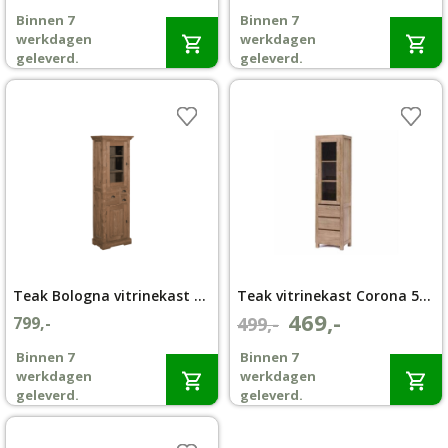
prijs
prijs
Binnen 7
Binnen 7
was:
is:
Wenslijst
werkdagen
werkdagen
€2.395,-.
€1.895,-.
geleverd.
geleverd.
Mijn account
Teak Bologna vitrinekast 66cm
Teak vitrinekast Corona 50cm
469,-
Oorspronkelijke
Huidige
799,-
499,-
prijs
prijs
Binnen 7
Binnen 7
was:
is:
werkdagen
werkdagen
€499,-.
€469,-.
geleverd.
geleverd.