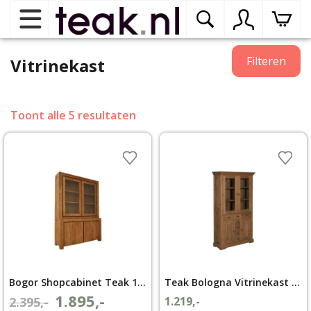
Home
Filteren
Vitrinekast
Teak tuinmeubelen
op
Toont alle 5 resultaten
dr
me
Teak binnenmeubelen
op
dr
me
Teak woonprogramma’s
op
dr
me
Teak onderhoudsproducten
op
binnenmeubelen
dr
Bogor Shopcabinet Teak 160 cm 2 deurs
Teak Bologna Vitrinekast 115cm
me
Contact
1.895,-
Oorspronkelijke
Huidige
2.395,-
1.219,-