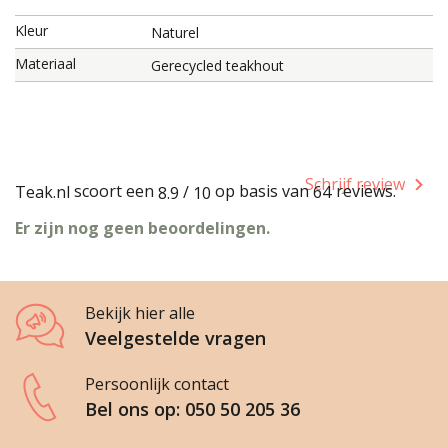
Kleur
Naturel
Materiaal
Gerecycled teakhout
Schrijf review
scoort een
op basis van
reviews.
Teak.nl
/
64
8.9
10
Er zijn nog geen beoordelingen.
Bekijk hier alle
Veelgestelde vragen
Persoonlijk contact
Bel ons op: 050 50 205 36