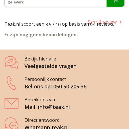
geleverd.
Schrijf review
scoort een
op basis van
reviews.
Teak.nl
/
64
8.9
10
Er zijn nog geen beoordelingen.
Bekijk hier alle
Veelgestelde vragen
Persoonlijk contact
Bel ons op: 050 50 205 36
Bereik ons via
Mail: info@teak.nl
Direct antwoord
Whatsapp teak.nl