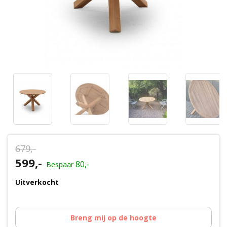
Wenslijst
Mijn account
679,-
Oorspronkelijke
599,-
Huidige
80,-
Bespaar
prijs
prijs
Uitverkocht
was:
is:
€679,-.
€599,-.
Breng mij op de hoogte