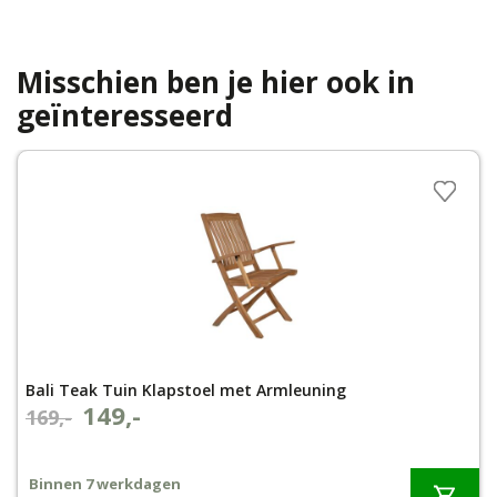
Misschien ben je hier ook in
geïnteresseerd
Bali Teak Tuin Klapstoel met Armleuning
149,-
Oorspronkelijke
Huidige
169,-
prijs
prijs
was:
is:
Binnen 7 werkdagen
€169,-.
€149,-.