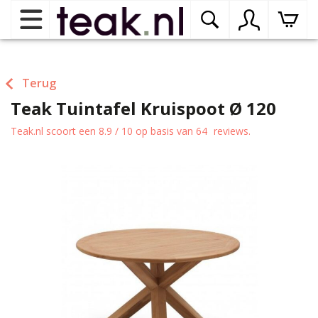
Home
Terug
Teak Tuintafel Kruispoot Ø 120
Teak tuinmeubelen
op
dr
Teak.nl
scoort een
8.9
/
10
op basis van
64
reviews.
me
Teak binnenmeubelen
op
dr
me
Teak woonprogramma’s
op
dr
me
Teak onderhoudsproducten
op
binnenmeubelen
dr
me
Contact