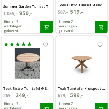
Teak Bistro Tuinset Ø 80cm klapstoel Bali met armleuning
Summer Garden Tuinset Teak Tuintafel Amazone Ø 110 cm met 4 texas klapstoelen
519,-
Oorspronkelijke
Huidige
587,-
950,-
Oorspronkelijke
Huidige
1.055,-
prijs
prijs
prijs
prijs
Binnen 7
Binnen 7
was:
is:
was:
is:
werkdagen
werkdagen
€587,-.
€519,-.
€1.055,-.
€950,-.
geleverd.
geleverd.
Teak Bistro Tuintafel Ø 80cm
Teak Tuintafel Kruispoot Ø 120
249,-
599,-
Oorspronkelijke
Huidige
Oorspronkelijke
Huidige
269,-
679,-
prijs
prijs
prijs
prijs
Binnen 7
Binnen 7
was:
is:
was:
is:
werkdagen
werkdagen