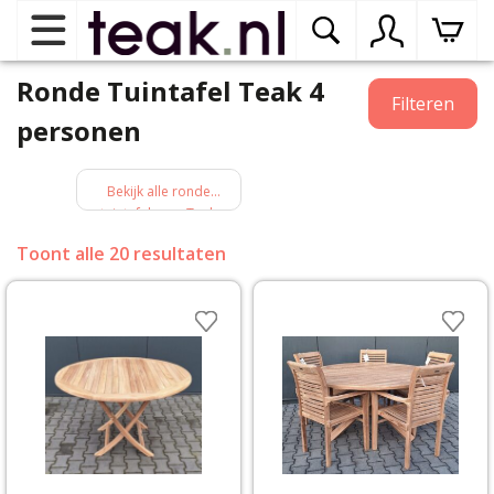
Ronde Tuintafel Teak 4
Home
Filteren
personen
Teak tuinmeubelen
op
dr
Bekijk alle ronde
tuintafels van Teak
me
Teak binnenmeubelen
op
Toont alle 20 resultaten
dr
me
Teak woonprogramma’s
op
dr
me
Teak onderhoudsproducten
op
binnenmeubelen
dr
me
Contact