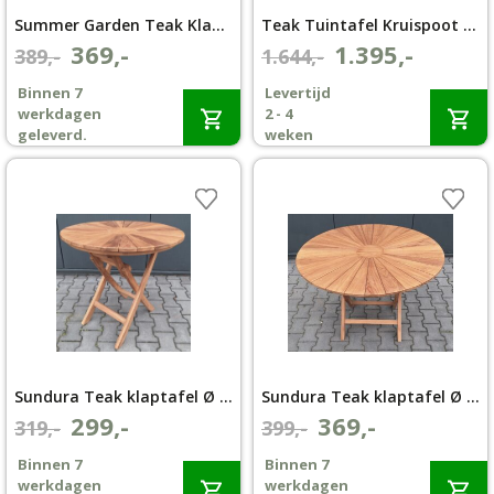
Summer Garden Teak Klaptafel Ø 100cm
Teak Tuintafel Kruispoot Ø150 met 5 Langkawi Tuinstoelen
Wenslijst
369,-
1.395,-
Oorspronkelijke
Huidige
Oorspronkelijke
Huidige
389,-
1.644,-
prijs
prijs
prijs
prijs
Binnen 7
Levertijd
Mijn account
was:
is:
was:
is:
werkdagen
2 - 4
€389,-.
€369,-.
€1.644,-.
€1.395,-.
geleverd.
weken
Sundura Teak klaptafel Ø 100cm
Sundura Teak klaptafel Ø 120cm
299,-
369,-
Oorspronkelijke
Huidige
Oorspronkelijke
Huidige
319,-
399,-
prijs
prijs
prijs
prijs
Binnen 7
Binnen 7
was:
is:
was:
is:
werkdagen
werkdagen