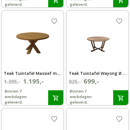
€269,-.
€249,-.
€679,-.
€599,-.
geleverd.
geleverd.
Teak Tuintafel Massief met Kruispoot 140
Teak Tuintafel Wayong Ø 140
1.195,-
699,-
Oorspronkelijke
Huidige
Oorspronkelijke
Huidige
1.395,-
825,-
prijs
prijs
prijs
prijs
Binnen 7
Binnen 7
was:
is:
was:
is:
werkdagen
werkdagen
€1.395,-.
€1.195,-.
€825,-.
€699,-.
geleverd.
geleverd.