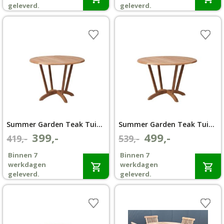
€319,-.
€299,-.
€399,-.
€369,-.
geleverd.
geleverd.
Summer Garden Teak Tuintafel Amazone Ø 90cm
Summer Garden Teak Tuintafel Amazone Ø 110cm
399,-
499,-
Oorspronkelijke
Huidige
Oorspronkelijke
Huidige
419,-
539,-
prijs
prijs
prijs
prijs
Binnen 7
Binnen 7
was:
is:
was:
is:
werkdagen
werkdagen
€419,-.
€399,-.
€539,-.
€499,-.
geleverd.
geleverd.