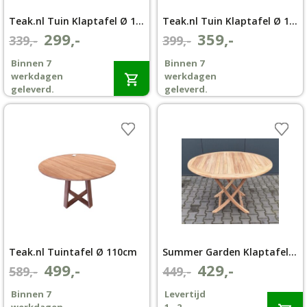
Teak.nl Tuin Klaptafel Ø 100
Teak.nl Tuin Klaptafel Ø 120
299,-
359,-
Oorspronkelijke
Huidige
Oorspronkelijke
Huidige
339,-
399,-
prijs
prijs
prijs
prijs
Binnen 7
Binnen 7
was:
is:
was:
is:
werkdagen
werkdagen
€339,-.
€299,-.
€399,-.
€359,-.
geleverd.
geleverd.
Teak.nl Tuintafel Ø 110cm
Summer Garden Klaptafel Ø 120
499,-
429,-
Oorspronkelijke
Huidige
Oorspronkelijke
Huidige
589,-
449,-
prijs
prijs
prijs
prijs
Binnen 7
Levertijd
was:
is:
was:
is: