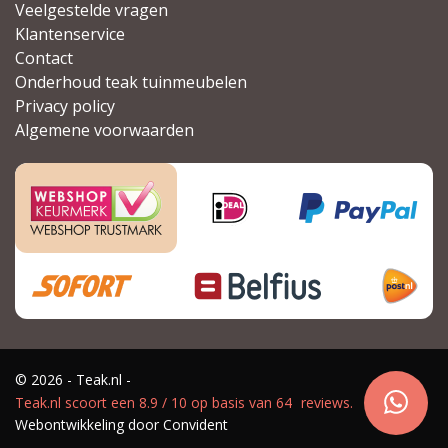
Veelgestelde vragen
Klantenservice
Contact
Onderhoud teak tuinmeubelen
Privacy policy
Algemene voorwaarden
© 2026 - Teak.nl -
Teak.nl
scoort een
8.9
/
10
op basis van
64
reviews.
Webontwikkeling door
Convident