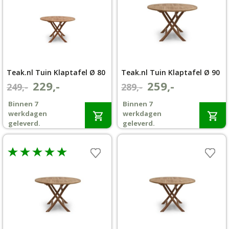
Teak.nl Tuin Klaptafel Ø 80
Teak.nl Tuin Klaptafel Ø 90
229,-
259,-
Oorspronkelijke
Huidige
Oorspronkelijke
Huidige
249,-
289,-
prijs
prijs
prijs
prijs
Binnen 7
Binnen 7
was:
is:
was:
is:
werkdagen
werkdagen
€249,-.
€229,-.
€289,-.
€259,-.
geleverd.
geleverd.