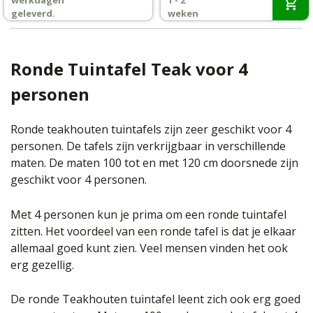
werkdagen
1 - 2
€589,-.
€499,-.
€449,-.
€429,-.
geleverd.
weken
Ronde Tuintafel Teak voor 4
personen
Ronde teakhouten tuintafels zijn zeer geschikt voor 4
personen. De tafels zijn verkrijgbaar in verschillende
maten. De maten 100 tot en met 120 cm doorsnede zijn
geschikt voor 4 personen.
Met 4 personen kun je prima om een ronde tuintafel
zitten. Het voordeel van een ronde tafel is dat je elkaar
allemaal goed kunt zien. Veel mensen vinden het ook
erg gezellig.
De ronde Teakhouten tuintafel leent zich ook erg goed