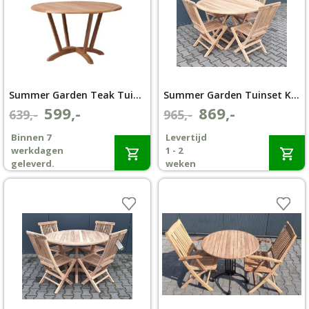
Summer Garden Teak Tuintafel Amazone Ø 130cm
Summer Garden Tuinset Klaptafel Ø 120 met 4 Texas Klapstoelen
599,-
869,-
Oorspronkelijke
Huidige
Oorspronkelijke
Huidige
639,-
965,-
prijs
prijs
prijs
prijs
Binnen 7
Levertijd
was:
is:
was:
is:
werkdagen
1 - 2
€639,-.
€599,-.
€965,-.
€869,-.
geleverd.
weken