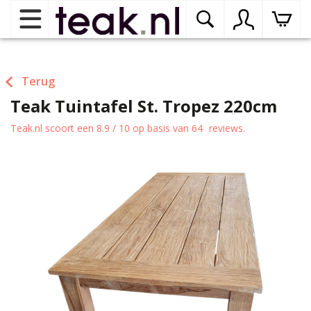
Home
Terug
Teak Tuintafel St. Tropez 220cm
Teak tuinmeubelen
op
dr
Teak.nl
scoort een
8.9
/
10
op basis van
64
reviews.
me
Teak binnenmeubelen
op
dr
me
Teak woonprogramma’s
op
dr
me
Teak onderhoudsproducten
op
binnenmeubelen
dr
me
Contact