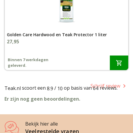
Golden Care Hardwood en Teak Protector 1 liter
27,95
Binnen 7 werkdagen
geleverd.
Schrijf review
scoort een
op basis van
reviews.
Teak.nl
/
64
8.9
10
Er zijn nog geen beoordelingen.
Bekijk hier alle
Veelgestelde vragen