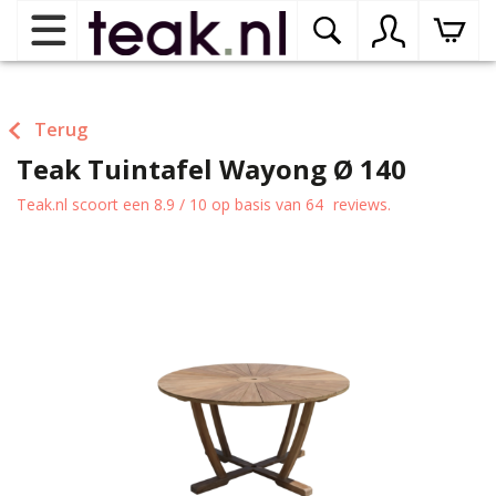
Home
Terug
Teak Tuintafel Wayong Ø 140
Teak tuinmeubelen
op
dr
Teak.nl
scoort een
8.9
/
10
op basis van
64
reviews.
me
Teak binnenmeubelen
op
dr
me
Teak woonprogramma’s
op
dr
me
Teak onderhoudsproducten
op
binnenmeubelen
dr
me
Contact