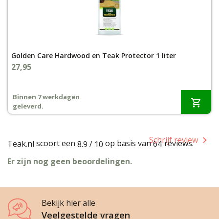
Golden Care Hardwood en Teak Protector 1 liter
27,95
Binnen 7 werkdagen
geleverd.
Schrijf review
scoort een
op basis van
reviews.
Teak.nl
/
64
8.9
10
Er zijn nog geen beoordelingen.
Bekijk hier alle
Veelgestelde vragen