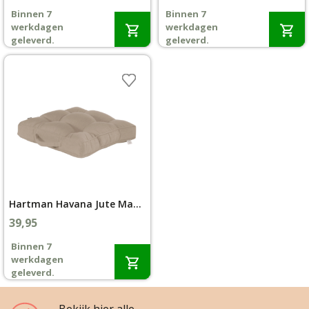
Binnen 7
Binnen 7
Wenslijst
werkdagen
werkdagen
geleverd.
geleverd.
Mijn account
Hartman Havana Jute Matraskussen 50 x 50
39,95
Binnen 7
werkdagen
geleverd.