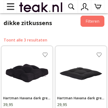
Home
Filteren
dikke zitkussens
Teak tuinmeubelen
op
Toont alle 3 resultaten
dr
me
Teak binnenmeubelen
op
dr
me
Teak woonprogramma’s
op
dr
me
Teak onderhoudsproducten
op
binnenmeubelen
dr
Hartman Havana dark grey Matraskussen 50 x 50
Hartman Havana dark grey Zitkussen 50 x 50 cm
me
Contact
39,95
29,95