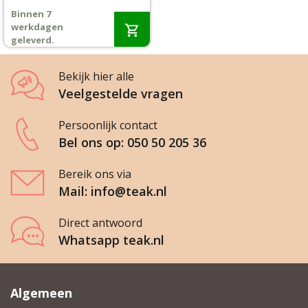
prijs
prijs
Binnen 7
was:
is:
Wenslijst
werkdagen
€1.944,-.
€1.599,-.
geleverd.
Mijn account
Bekijk hier alle
Veelgestelde vragen
Persoonlijk contact
Bel ons op: 050 50 205 36
Bereik ons via
Mail: info@teak.nl
Direct antwoord
Whatsapp teak.nl
Algemeen