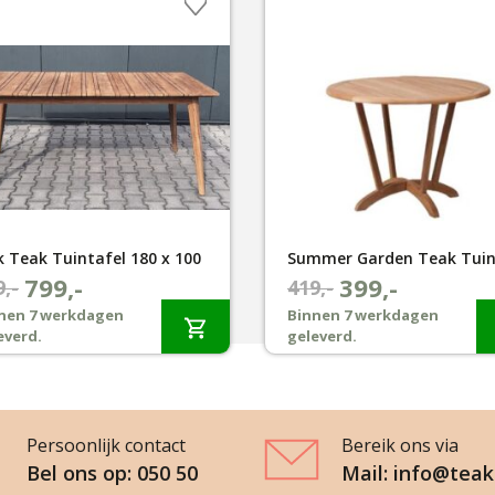
k Teak Tuintafel 180 x 100
799,-
399,-
spronkelijke
dige
9,-
Oorspronkelijke
Huidige
419,-
js
js
prijs
prijs
nen 7 werkdagen
Binnen 7 werkdagen
everd.
geleverd.
:
was:
is:
9,-.
9,-.
€419,-.
€399,-.
Persoonlijk contact
Bereik ons via
Bel ons op: 050 50
Mail: info@teak