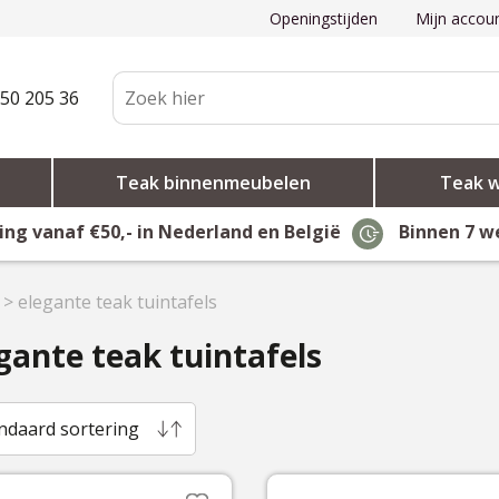
Openingstijden
Mijn accou
50 205 36
Teak binnenmeubelen
Teak 
ing vanaf €50,- in Nederland en België
Binnen 7 w
>
elegante teak tuintafels
gante teak tuintafels
ndaard sortering