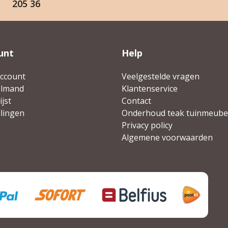
205 36
unt
Help
account
Veelgestelde vragen
elmand
Klantenservice
jst
Contact
llingen
Onderhoud teak tuinmeube
Privacy policy
Algemene voorwaarden