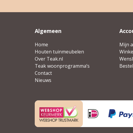
Algemeen
Acco
Home
Mijn 
Houten tuinmeubelen
Wink
Over Teak.nl
Wensli
Teak woonprogramma’s
Beste
Contact
Nieuws