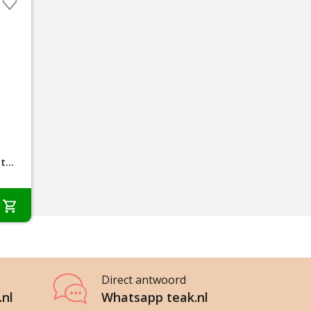
Summer Garden Teak Tuintafel Amazone Ø 90cm
Direct antwoord
.nl
Whatsapp teak.nl