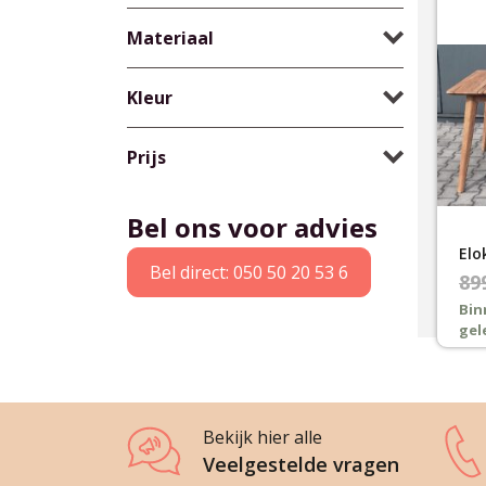
Materiaal
Kleur
Prijs
Bel ons voor advies
Elo
Bel direct: 050 50 20 53 6
Oor
Hui
89
pri
pri
Bin
gel
was
is:
€89
€79
Bekijk hier alle
Veelgestelde vragen