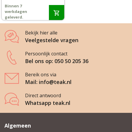
prijs
prijs
Binnen 7
was:
is:
Wenslijst
werkdagen
€289,-.
€279,-.
geleverd.
Mijn account
Bekijk hier alle
Veelgestelde vragen
Persoonlijk contact
Bel ons op: 050 50 205 36
Bereik ons via
Mail: info@teak.nl
Direct antwoord
Whatsapp teak.nl
Algemeen