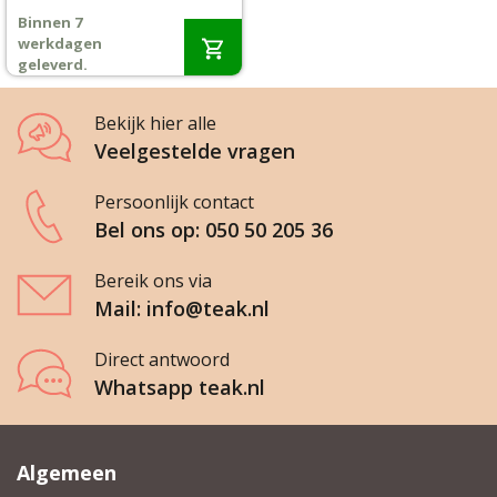
prijs
prijs
Binnen 7
was:
is:
Wenslijst
werkdagen
€99,-.
€79,-.
geleverd.
Mijn account
Bekijk hier alle
Veelgestelde vragen
Persoonlijk contact
Bel ons op: 050 50 205 36
Bereik ons via
Mail: info@teak.nl
Direct antwoord
Whatsapp teak.nl
Algemeen