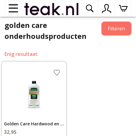
golden care
Home
Filteren
onderhoudsproducten
Teak tuinmeubelen
op
dr
Enig resultaat
me
Teak binnenmeubelen
op
dr
me
Teak woonprogramma’s
op
dr
me
Teak onderhoudsproducten
op
binnenmeubelen
dr
Golden Care Hardwood en Teak Shield
me
Contact
32,95