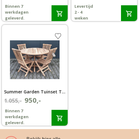
prijs
prijs
prijs
prijs
Binnen 7
Levertijd
was:
is:
was:
is:
Wenslijst
werkdagen
2 - 4
€2.035,-.
€1.699,-.
€1.644,-.
€1.395,-.
geleverd.
weken
Mijn account
Summer Garden Tuinset Teak Tuintafel Amazone Ø 110 cm met 4 texas klapstoelen
950,-
Oorspronkelijke
Huidige
1.055,-
prijs
prijs
Binnen 7
was:
is:
werkdagen
€1.055,-.
€950,-.
geleverd.