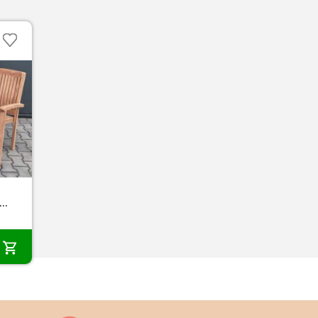
 Bistro Tuinset 80×80 met 2 Sabah Stapelstoelen