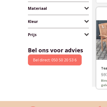
Materiaal
Kleur
Prijs
Bel ons voor advies
Bel direct: 050 50 20 53 6
Oor
Hui
59
pri
pri
Bin
gel
was
is:
€59
€49