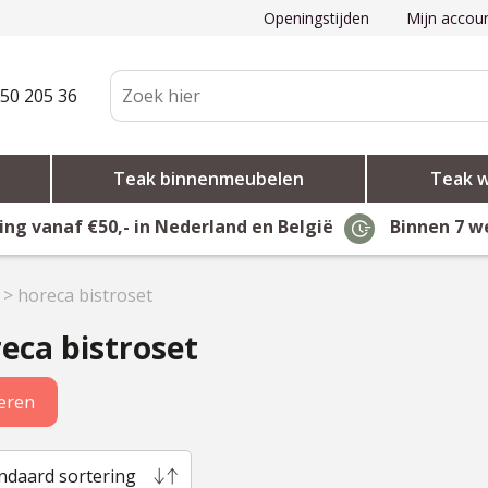
Openingstijden
Mijn accou
50 205 36
Teak binnenmeubelen
Teak 
ing vanaf €50,- in Nederland en België
Binnen 7 w
>
horeca bistroset
eca bistroset
teren
ndaard sortering