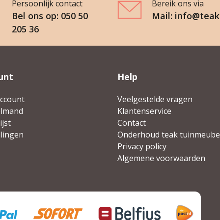
Persoonlijk contact
Bereik ons via
Bel ons op: 050 50
Mail: info@teak
205 36
unt
Help
account
Veelgestelde vragen
elmand
Klantenservice
jst
Contact
llingen
Onderhoud teak tuinmeube
Privacy policy
Algemene voorwaarden