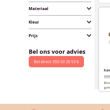
Materiaal
Kleur
Prijs
Bel ons voor advies
Bel direct: 050 50 20 53 6
Kaw
Oor
Hui
99
pri
pri
Bin
gel
was
is:
€99
€89