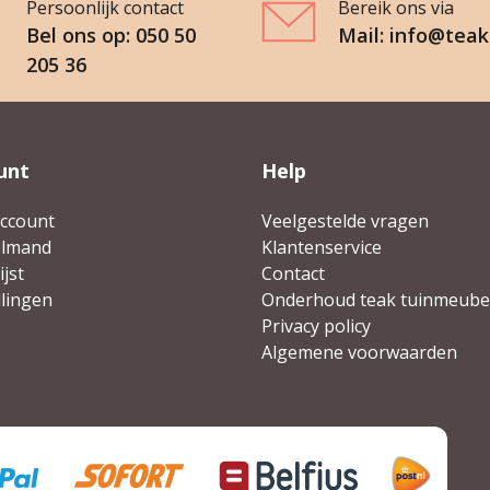
Persoonlijk contact
Bereik ons via
Bel ons op: 050 50
Mail: info@teak
205 36
unt
Help
account
Veelgestelde vragen
elmand
Klantenservice
jst
Contact
llingen
Onderhoud teak tuinmeube
Privacy policy
Algemene voorwaarden