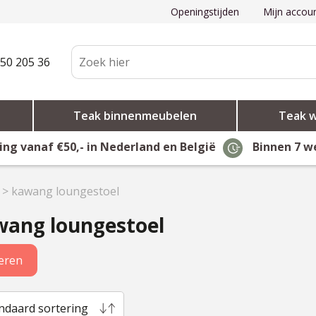
Openingstijden
Mijn accou
50 205 36
Teak binnenmeubelen
Teak 
ing vanaf €50,- in Nederland en België
Binnen 7 w
>
kawang loungestoel
wang loungestoel
teren
ndaard sortering