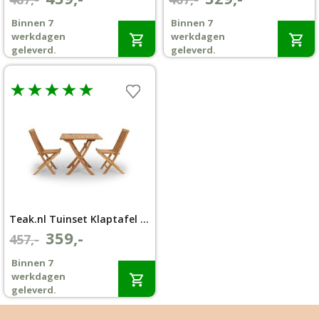
prijs
prijs
prijs
prijs
Binnen 7
Binnen 7
Wenslijst
was:
is:
was:
is:
werkdagen
werkdagen
€487,-.
€439,-.
€407,-.
€329,-.
geleverd.
geleverd.
Mijn account
Teak.nl Tuinset Klaptafel 80×80 met 2 Klapstoel Aru
359,-
Oorspronkelijke
Huidige
457,-
prijs
prijs
Binnen 7
was:
is:
werkdagen
€457,-.
€359,-.
geleverd.