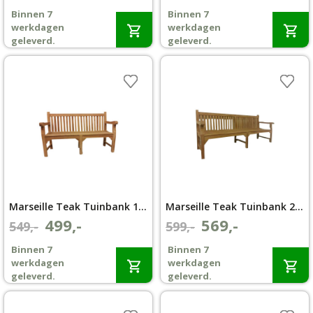
prijs
prijs
prijs
prijs
Binnen 7
Binnen 7
was:
is:
was:
is:
Wenslijst
werkdagen
werkdagen
€679,-.
€599,-.
€599,-.
€499,-.
geleverd.
geleverd.
Mijn account
Marseille Teak Tuinbank 180 cm extra zwaar
Marseille Teak Tuinbank 200 cm extra zwaar
499,-
569,-
Oorspronkelijke
Huidige
Oorspronkelijke
Huidige
549,-
599,-
prijs
prijs
prijs
prijs
Binnen 7
Binnen 7
was:
is:
was:
is:
werkdagen
werkdagen
€549,-.
€499,-.
€599,-.
€569,-.
geleverd.
geleverd.