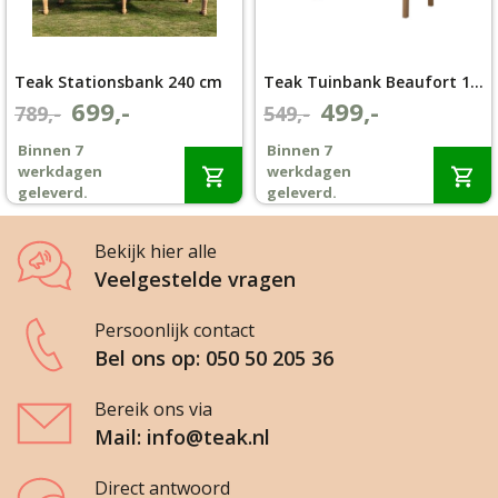
Teak Stationsbank 240 cm
Teak Tuinbank Beaufort 180cm
699,-
499,-
Oorspronkelijke
Huidige
Oorspronkelijke
Huidige
789,-
549,-
prijs
prijs
prijs
prijs
Binnen 7
Binnen 7
was:
is:
was:
is:
werkdagen
werkdagen
€789,-.
€699,-.
€549,-.
€499,-.
geleverd.
geleverd.
Bekijk hier alle
Veelgestelde vragen
Persoonlijk contact
Bel ons op: 050 50 205 36
Bereik ons via
Mail: info@teak.nl
Direct antwoord