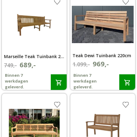
Teak Dewi Tuinbank 220cm
Marseille Teak Tuinbank 240 cm extra zwaar
969,-
Oorspronkelijke
Huidige
689,-
1.099,-
Oorspronkelijke
Huidige
749,-
prijs
prijs
prijs
prijs
Binnen 7
Binnen 7
was:
is:
was:
is:
werkdagen
werkdagen
€1.099,-.
€969,-.
€749,-.
€689,-.
geleverd.
geleverd.