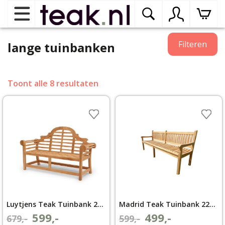
Home
Filteren
lange tuinbanken
Teak tuinmeubelen
op
Toont alle 8 resultaten
dr
me
Teak binnenmeubelen
op
dr
me
Teak woonprogramma’s
op
dr
me
Teak onderhoudsproducten
op
binnenmeubelen
dr
Luytjens Teak Tuinbank 225cm | 5 Zits
Madrid Teak Tuinbank 220 cm
me
Contact
599,-
499,-
Oorspronkelijke
Huidige
Oorspronkelijke
Huidige
679,-
599,-