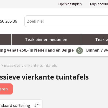
Openingstijden
Mijn accou
50 205 36
Teak binnenmeubelen
Teak 
ing vanaf €50,- in Nederland en België
Binnen 7 w
>
massieve vierkante tuintafels
sieve vierkante tuintafels
teren
ndaard sortering