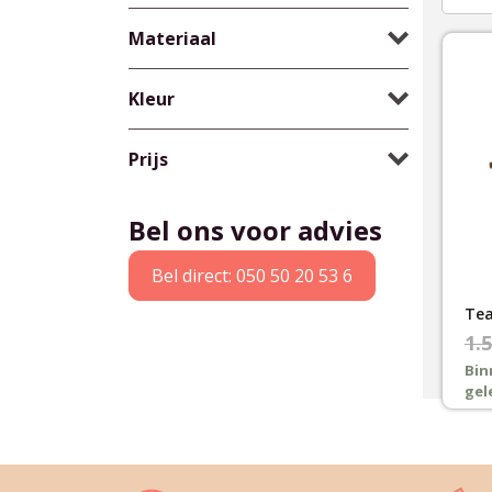
Materiaal
Kleur
Prijs
Bel ons voor advies
Bel direct: 050 50 20 53 6
Oor
Hui
1.5
pri
pri
Bin
gel
was
is:
€1.
€1.