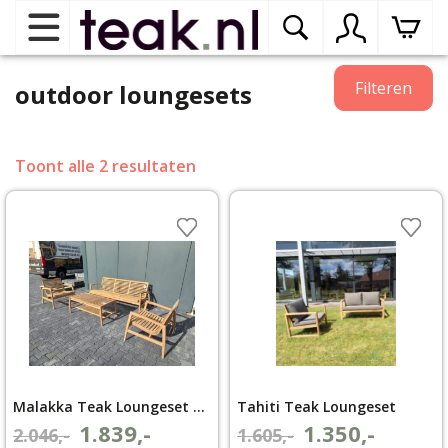
Home
Filteren
outdoor loungesets
Teak tuinmeubelen
op
Toont alle 2 resultaten
dr
me
Teak binnenmeubelen
op
dr
me
Teak woonprogramma’s
op
dr
me
Teak onderhoudsproducten
op
binnenmeubelen
dr
Malakka Teak Loungeset 3 zits bank
Tahiti Teak Loungeset
me
Contact
1.839,-
1.350,-
Oorspronkelijke
Huidige
Oorspronkelijke
Huidige
2.046,-
1.605,-