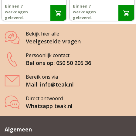
prijs
prijs
prijs
prijs
Binnen 7
Binnen 7
was:
is:
was:
is:
Wenslijst
werkdagen
werkdagen
€750,-.
€575,-.
€799,-.
€740,-.
geleverd.
geleverd.
Mijn account
Bekijk hier alle
Veelgestelde vragen
Persoonlijk contact
Bel ons op: 050 50 205 36
Bereik ons via
Mail: info@teak.nl
Direct antwoord
Whatsapp teak.nl
Algemeen