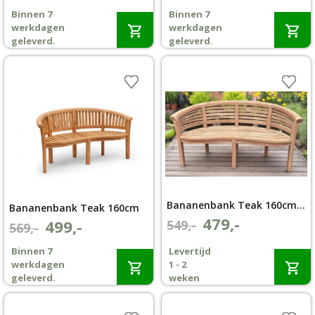
prijs
prijs
prijs
prijs
Binnen 7
Binnen 7
was:
is:
was:
is:
Wenslijst
werkdagen
werkdagen
€439,-.
€399,-.
€729,-.
€699,-.
geleverd.
geleverd.
Mijn account
Bananenbank Teak 160cm horizontale lat
Bananenbank Teak 160cm
479,-
Oorspronkelijke
Huidige
499,-
549,-
Oorspronkelijke
Huidige
569,-
prijs
prijs
prijs
prijs
Binnen 7
Levertijd
was:
is:
was:
is:
werkdagen
1 - 2
€549,-.
€479,-.
€569,-.
€499,-.
geleverd.
weken