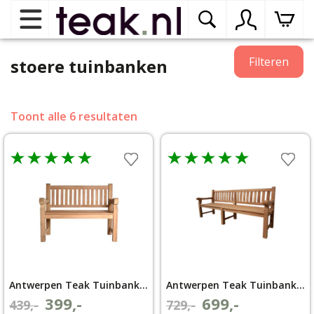
Home
Filteren
stoere tuinbanken
Teak tuinmeubelen
op
Toont alle 6 resultaten
dr
me
Teak binnenmeubelen
op
dr
me
Teak woonprogramma’s
op
dr
me
Teak onderhoudsproducten
op
binnenmeubelen
dr
Antwerpen Teak Tuinbank 130cm extra zwaar
Antwerpen Teak Tuinbank 220cm extra zwaar
me
Contact
399,-
699,-
Oorspronkelijke
Huidige
Oorspronkelijke
Huidige
439,-
729,-