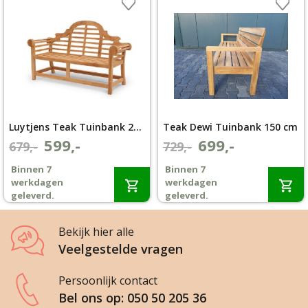
Luytjens Teak Tuinbank 225cm | 5 Zits
Teak Dewi Tuinbank 150 cm
599,-
699,-
Oorspronkelijke
Huidige
Oorspronkelijke
Huidige
679,-
729,-
prijs
prijs
prijs
prijs
Binnen 7
Binnen 7
was:
is:
was:
is:
werkdagen
werkdagen
€679,-.
€599,-.
€729,-.
€699,-.
geleverd.
geleverd.
Bekijk hier alle
Veelgestelde vragen
Persoonlijk contact
Bel ons op: 050 50 205 36