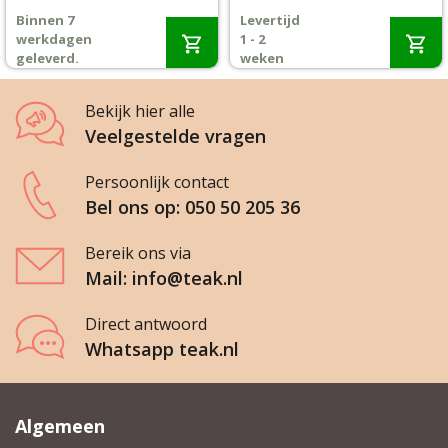
prijs
prijs
prijs
prijs
Binnen 7
Levertijd
was:
is:
was:
is:
Wenslijst
werkdagen
1 - 2
€2.035,-.
€1.699,-.
€3.211,-.
€2.495,-.
geleverd.
weken
Mijn account
Bekijk hier alle
Veelgestelde vragen
Persoonlijk contact
Bel ons op: 050 50 205 36
Bereik ons via
Mail: info@teak.nl
Direct antwoord
Whatsapp teak.nl
Algemeen