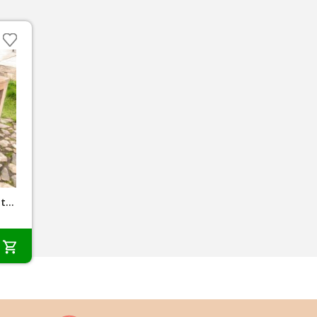
Summer Garden Teak Tuintafel Java 150 x 90