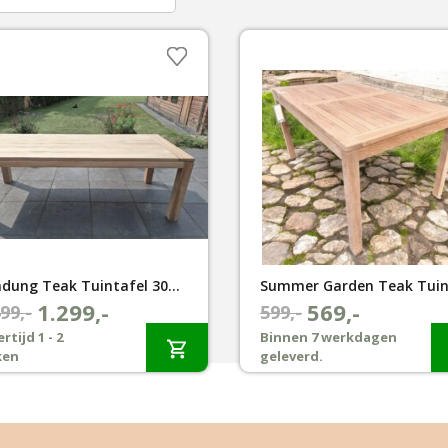
Bandung Teak Tuintafel 300×100 cm
1.299,-
569,-
spronkelijke
dige
99,-
Oorspronkelijke
Huidige
599,-
js
js
prijs
prijs
rtijd 1 - 2
Binnen 7 werkdagen
ken
geleverd.
:
was:
is:
499,-.
299,-.
€599,-.
€569,-.