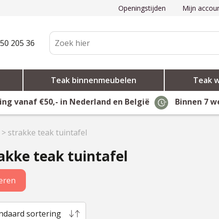
Openingstijden
Mijn accou
50 205 36
Teak binnenmeubelen
Teak 
ing vanaf €50,- in Nederland en België
Binnen 7 w
>
strakke teak tuintafel
akke teak tuintafel
teren
ndaard sortering