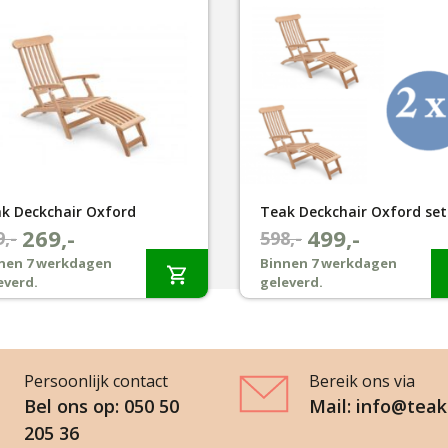
k Deckchair Oxford
269,-
499,-
spronkelijke
dige
9,-
Oorspronkelijke
Huidige
598,-
js
js
prijs
prijs
nen 7 werkdagen
Binnen 7 werkdagen
everd.
geleverd.
:
was:
is:
9,-.
9,-.
€598,-.
€499,-.
Persoonlijk contact
Bereik ons via
Bel ons op: 050 50
Mail: info@teak
205 36