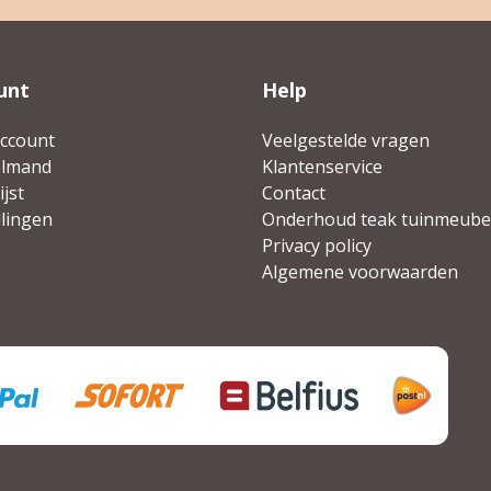
unt
Help
account
Veelgestelde vragen
elmand
Klantenservice
jst
Contact
llingen
Onderhoud teak tuinmeube
Privacy policy
Algemene voorwaarden