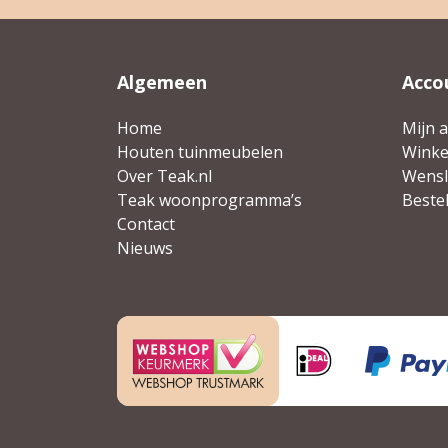
Algemeen
Acco
Home
Mijn 
Houten tuinmeubelen
Wink
Over Teak.nl
Wensli
Teak woonprogramma’s
Beste
Contact
Nieuws