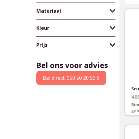
Materiaal
Kleur
Prijs
Bel ons voor advies
Bel direct: 050 50 20 53 6
Oor
Hui
49
pri
pri
Bin
gel
was
is:
€49
€43