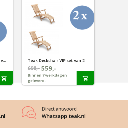
Teak Deckchair Oxford set van 2
Teak Deckchair VIP set van 2
559,-
Oorspronkelijke
Huidige
698,-
prijs
prijs
Binnen 7 werkdagen
geleverd.
was:
is:
€698,-.
€559,-.
Direct antwoord
.nl
Whatsapp teak.nl