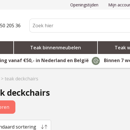
Openingstijden
Mijn accou
50 205 36
Teak binnenmeubelen
Teak 
ing vanaf €50,- in Nederland en België
Binnen 7 w
>
teak deckchairs
k deckchairs
teren
ndaard sortering