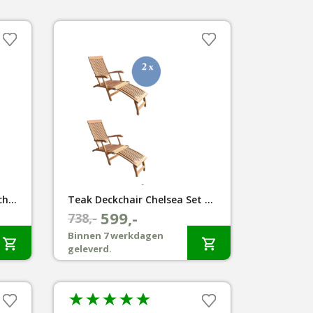
Serini Teak Textilene deckchair zwart
Teak Deckchair Chelsea Set van 2
599,-
Oorspronkelijke
Huidige
738,-
prijs
prijs
Binnen 7 werkdagen
geleverd.
was:
is:
€738,-.
€599,-.