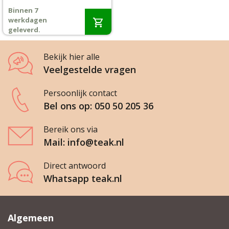
prijs
prijs
Binnen 7
was:
is:
Wenslijst
werkdagen
€139,-.
€129,-.
geleverd.
Mijn account
Bekijk hier alle
Veelgestelde vragen
Persoonlijk contact
Bel ons op: 050 50 205 36
Bereik ons via
Mail: info@teak.nl
Direct antwoord
Whatsapp teak.nl
Algemeen