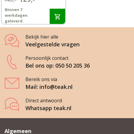
prijs
prijs
Binnen 7
Wenslijst
was:
is:
werkdagen
€149,-.
€129,-.
geleverd.
Mijn account
Bekijk hier alle
Veelgestelde vragen
Persoonlijk contact
Bel ons op: 050 50 205 36
Bereik ons via
Mail: info@teak.nl
Direct antwoord
Whatsapp teak.nl
Algemeen