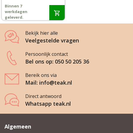
prijs
prijs
Binnen 7
was:
is:
Wenslijst
werkdagen
€995,-.
€869,-.
geleverd.
Mijn account
Bekijk hier alle
Veelgestelde vragen
Persoonlijk contact
Bel ons op: 050 50 205 36
Bereik ons via
Mail: info@teak.nl
Direct antwoord
Whatsapp teak.nl
Algemeen