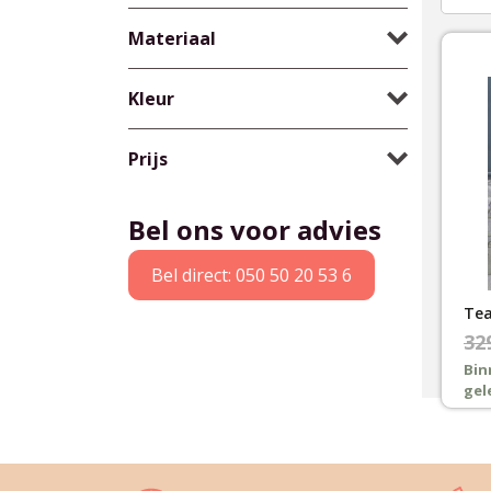
Materiaal
Kleur
Prijs
Bel ons voor advies
Bel direct: 050 50 20 53 6
Tea
Oor
Hui
32
pri
pri
Bin
gel
was
is:
€32
€24