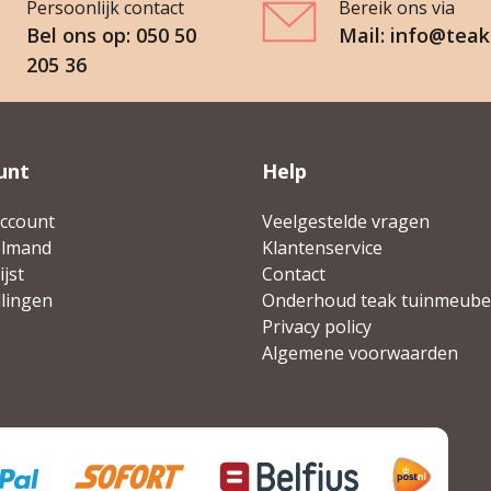
Persoonlijk contact
Bereik ons via
Bel ons op: 050 50
Mail: info@teak
205 36
unt
Help
account
Veelgestelde vragen
elmand
Klantenservice
jst
Contact
llingen
Onderhoud teak tuinmeube
Privacy policy
Algemene voorwaarden