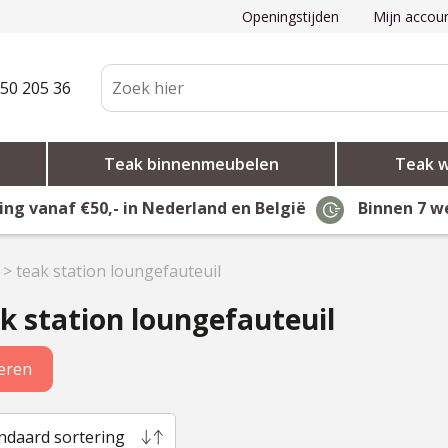
Openingstijden
Mijn accou
50 205 36
Teak binnenmeubelen
Teak 
ing vanaf €50,- in Nederland en België
Binnen 7 w
>
teak station loungefauteuil
k station loungefauteuil
teren
ndaard sortering