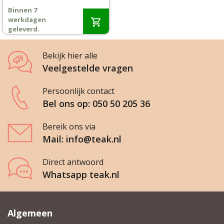
prijs
prijs
Binnen 7
was:
is:
Wenslijst
werkdagen
€998,-.
€799,-.
geleverd.
Mijn account
Bekijk hier alle
Veelgestelde vragen
Persoonlijk contact
Bel ons op: 050 50 205 36
Bereik ons via
Mail: info@teak.nl
Direct antwoord
Whatsapp teak.nl
Algemeen