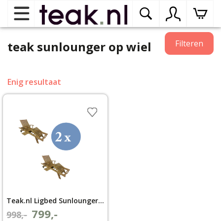
Home
Filteren
teak sunlounger op wiel
Teak tuinmeubelen
op
Enig resultaat
dr
me
Teak binnenmeubelen
op
dr
me
Teak woonprogramma’s
op
dr
me
Teak onderhoudsproducten
op
binnenmeubelen
dr
Teak.nl Ligbed Sunlounger luxe set van 2
me
Contact
799,-
Oorspronkelijke
Huidige
998,-