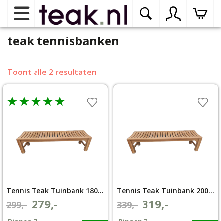
teak tennisbanken
Home
Toont alle 2 resultaten
Teak tuinmeubelen
op
dr
me
Teak binnenmeubelen
op
dr
me
Teak woonprogramma’s
op
dr
me
Teak onderhoudsproducten
op
binnenmeubelen
Tennis Teak Tuinbank 180 cm
Tennis Teak Tuinbank 200 cm
dr
279,-
319,-
Oorspronkelijke
Huidige
Oorspronkelijke
Huidige
me
299,-
339,-
Contact
prijs
prijs
prijs
prijs