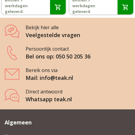
Binnen 7
Binnen 7
was:
is:
was:
is:
werkdagen
werkdagen
Wenslijst
€299,-.
€279,-.
€339,-.
€319,-.
geleverd.
geleverd.
Mijn account
Bekijk hier alle
Veelgestelde vragen
Persoonlijk contact
Bel ons op: 050 50 205 36
Bereik ons via
Mail: info@teak.nl
Direct antwoord
Whatsapp teak.nl
Algemeen