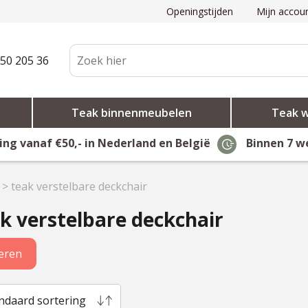
Openingstijden
Mijn accou
50 205 36
Teak binnenmeubelen
Teak 
ing vanaf €50,- in Nederland en België
Binnen 7 w
>
teak verstelbare deckchair
k verstelbare deckchair
teren
ndaard sortering