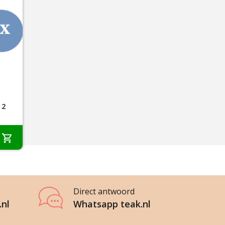
 2
Direct antwoord
.nl
Whatsapp teak.nl