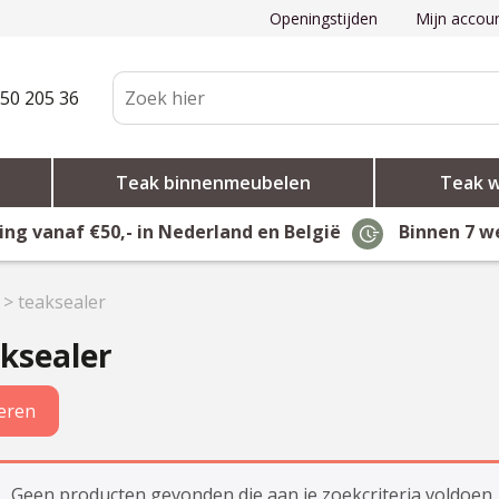
Openingstijden
Mijn accou
50 205 36
Teak binnenmeubelen
Teak 
ing vanaf €50,- in Nederland en België
Binnen 7 w
>
teaksealer
ksealer
teren
Geen producten gevonden die aan je zoekcriteria voldoen.