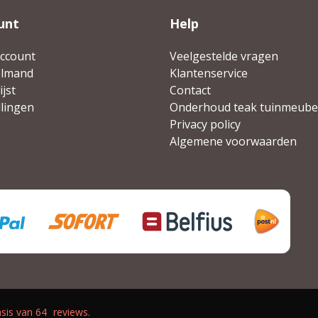
unt
Help
account
Veelgestelde vragen
elmand
Klantenservice
jst
Contact
llingen
Onderhoud teak tuinmeube
Privacy policy
Algemene voorwaarden
sis van
64
reviews.