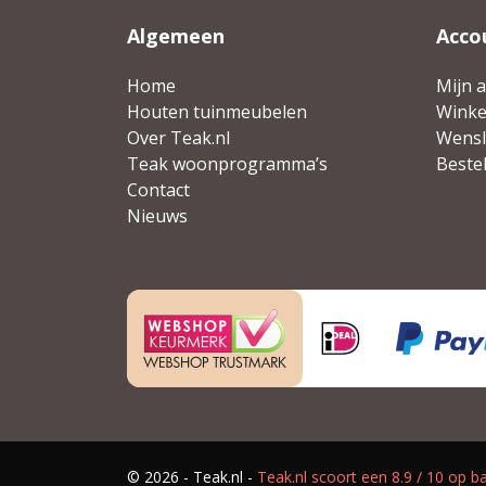
Algemeen
Acco
Home
Mijn 
Houten tuinmeubelen
Wink
Over Teak.nl
Wensli
Teak woonprogramma’s
Beste
Contact
Nieuws
© 2026 - Teak.nl -
Teak.nl
scoort een
8.9
/
10
op ba